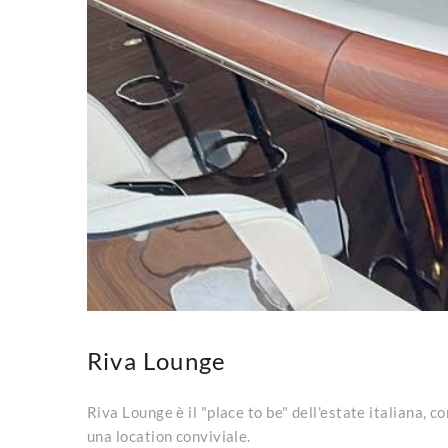
Riva Lounge
Riva Lounge è il "place to be" dell'estate italiana, 
una location conviviale.