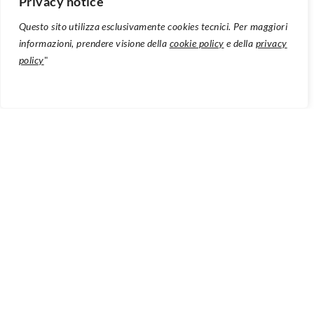
Privacy notice
Questo sito utilizza esclusivamente cookies tecnici. Per maggiori
informazioni, prendere visione della
cookie policy
e della
privacy
policy
"
Dall’iniziale
Who can You Trust?
uscito nel 1996 a
Blaze
Away
, uscito a giugno dell’anno scorso e con influenze
elettroniche e synth pop più marcate, sono stati pubblicati
nove dischi in studio, uno dal vivo e tre raccolte oltre a una
serie incredibile di singoli. Una vitalità artistica e una
freschezza sottolineate dai vari cambi di stile e di
formazione, con separazione e ricongiungimenti.
Il sito ufficiale