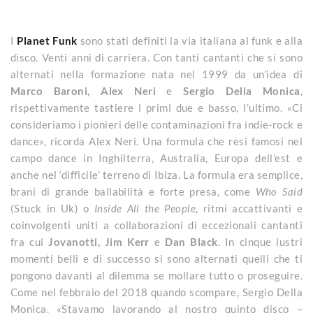
I
Planet Funk
sono stati definiti la via italiana al funk e alla
disco. Venti anni di carriera. Con tanti cantanti che si sono
alternati nella formazione nata nel 1999 da un’idea di
Marco Baroni, Alex Neri
e
Sergio Della Monica
,
rispettivamente tastiere i primi due e basso, l’ultimo. «Ci
consideriamo i pionieri delle contaminazioni fra indie-rock e
dance», ricorda Alex Neri. Una formula che resi famosi nel
campo dance in Inghilterra, Australia, Europa dell’est e
anche nel ‘difficile’ terreno di Ibiza. La formula era semplice,
brani di grande ballabilità e forte presa, come
Who Said
(Stuck in Uk) o
Inside All the People
, ritmi accattivanti e
coinvolgenti uniti a collaborazioni di eccezionali cantanti
fra cui
Jovanotti, Jim Kerr
e
Dan Black
. In cinque lustri
momenti belli e di successo si sono alternati quelli che ti
pongono davanti al dilemma se mollare tutto o proseguire.
Come nel febbraio del 2018 quando scompare, Sergio Della
Monica. «Stavamo lavorando al nostro quinto disco –