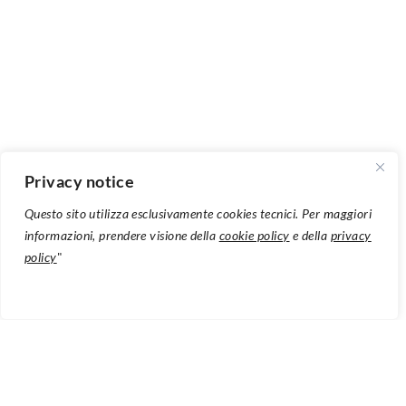
Privacy notice
Questo sito utilizza esclusivamente cookies tecnici. Per maggiori
informazioni, prendere visione della
cookie policy
e della
privacy
policy
"
Il nuovo lavoro, da poco uscito, è una sorta di memorie della
strada che li ha condotti fino ad oggi, in cui si ritrovano
molti degli artisti che li hanno accompagnati, in questo