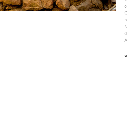
c
G
n
M
d
A
w