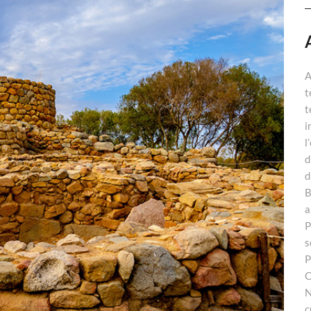
A
t
t
i
l
d
d
B
a
P
s
P
C
N
c