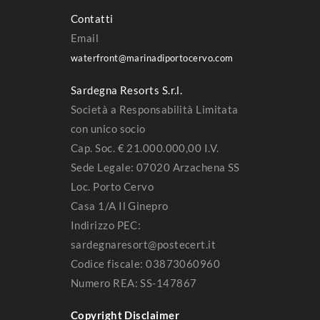
Contatti
Email
waterfront@marinadiportocervo.com
Sardegna Resorts S.r.l.
Società a Responsabilità Limitata
con unico socio
Cap. Soc. € 21.000.000,00 I.V.
Sede Legale: 07020 Arzachena SS
Loc. Porto Cervo
Casa 1/A Il Ginepro
Indirizzo PEC:
sardegnaresort@postecert.it
Codice fiscale: 03873060960
Numero REA: SS-147867
Copyright Disclaimer