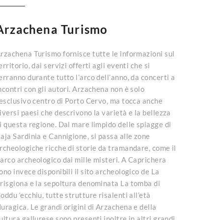
Arzachena Turismo
rzachena Turismo fornisce tutte le informazioni sul
erritorio, dai servizi offerti agli eventi che si
erranno durante tutto l’arco dell’anno, da concerti a
ncontri con gli autori. Arzachena non è solo
’esclusivo centro di Porto Cervo, ma tocca anche
iversi paesi che descrivono la varietà e la bellezza
i questa regione. Dal mare limpido delle spiagge di
aja Sardinia e Cannigione, si passa alle zone
rcheologiche ricche di storie da tramandare, come il
arco archeologico dai mille misteri. A Caprichera
ono invece disponibili il sito archeologico de La
risgiona e la sepoltura denominata La tomba di
oddu ‘ecchiu, tutte strutture risalenti all’età
uragica. Le grandi origini di Arzachena e della
ultura gallurese sono presenti inoltre in altri grandi