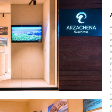
A
i
e
e
b
g
S
s
s
s
r
c
A
e
L