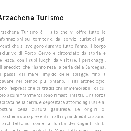
Arzachena Turismo
rzachena Turismo è il sito che vi offre tutte le
nformazioni sul territorio, dai servizi turistici agli
venti che si svolgono durante tutto l’anno. Il borgo
sclusivo di Porto Cervo è circondato da storia e
ellezza, con i suoi luoghi da visitare, i personaggi,
li aneddoti che l’hanno resa la perla della Sardegna.
i passa dal mare limpido delle spiagge, fino a
cavare nel tempo più lontano. I siti archeologici
ono l’espressione di tradizioni immemorabili, di cui
olo alcuni frammenti sono rimasti intatti. Una forza
adicata nella terra, e depositata attorno agli usi e ai
ostumi della cultura gallurese. Le origini di
rzachena sono presenti in altri grandi edifici storici
 architettonici come la Tomba dei Giganti di Li
olghi, e la necropoli di Li Muri. Tutti questi tesori