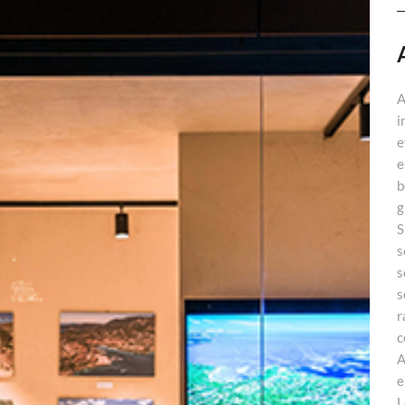
A
i
e
e
b
g
S
s
s
s
r
c
A
e
L