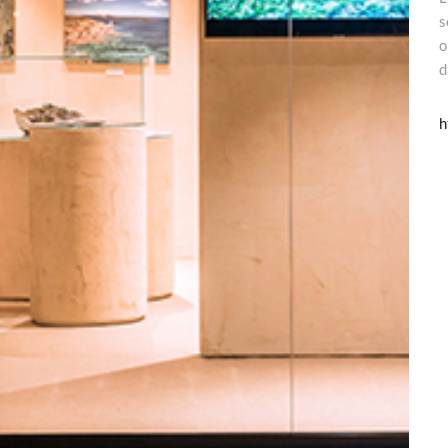
s
o
d
h