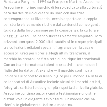
Fondata a Parigi nel 1994 da Prosper e Martine Assouline,
Assouline è il primo marchio di lusso dedicato alla cultura. È
nata dal desiderio di creare un libro con uno stile
contemporaneo, utilizzando l’occhio esperto della coppia
per storie visivamente ricche e dai contenuti coinvolgenti.
Guidati dalla loro passione per la conoscenza, la cultura e i
viaggi, gli Assouline hanno successivamente ampliato i loro
orizzonti con quasi 2.000 titoli suddivisi in cinque principali
tra collezioni, edizioni speciali, fragranze per la casa e
accessori unici per librerie. Negli ultimi trent’anni, il
marchio ha creato una fitta rete di boutique internazionali.
Con un team formato da talenti e creativi — che include il
figlio dei fondatori, Alexandre — il marchio continua a
incidere sul concetto di lusso in giro per il mondo. La lista di
collaboratori di Assouline include alcuni dei marchi, artisti,
fotografi, scrittori e designer più rispettati a livello globale.
Assouline continua ancora oggi a testimoniare uno stile
distintivo e un elegante savoir faire. Un modello che ha
ridefinito globalmente l’editoria moderna.