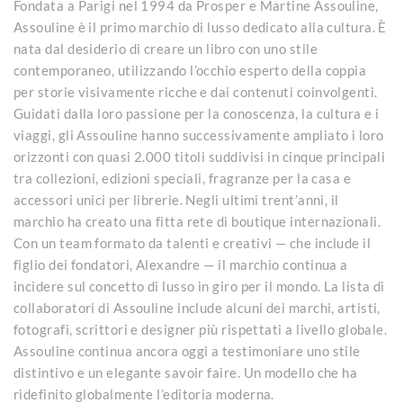
Fondata a Parigi nel 1994 da Prosper e Martine Assouline,
Assouline è il primo marchio di lusso dedicato alla cultura. È
nata dal desiderio di creare un libro con uno stile
contemporaneo, utilizzando l’occhio esperto della coppia
per storie visivamente ricche e dai contenuti coinvolgenti.
Guidati dalla loro passione per la conoscenza, la cultura e i
viaggi, gli Assouline hanno successivamente ampliato i loro
orizzonti con quasi 2.000 titoli suddivisi in cinque principali
tra collezioni, edizioni speciali, fragranze per la casa e
accessori unici per librerie. Negli ultimi trent’anni, il
marchio ha creato una fitta rete di boutique internazionali.
Con un team formato da talenti e creativi — che include il
figlio dei fondatori, Alexandre — il marchio continua a
incidere sul concetto di lusso in giro per il mondo. La lista di
collaboratori di Assouline include alcuni dei marchi, artisti,
fotografi, scrittori e designer più rispettati a livello globale.
Assouline continua ancora oggi a testimoniare uno stile
distintivo e un elegante savoir faire. Un modello che ha
ridefinito globalmente l’editoria moderna.