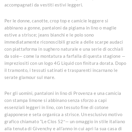
accompagnati da vestiti estivi leggeri.
Per le donne, canotte, crop top e camicie leggere si
abbinano a gonne, pantaloni da pigiama in lino o maglie
estive a strisce; jeans bianchi e le polo sono
immediatamente riconoscibili grazie a delle scarpe audaci
con piattaforma in sughero naturale e una serie di occhiali
da sole— come la montatura a farfalla di questa stagione —
impreziositi con un logo 4G Liquid con finitura dorata. Dopo
il tramonto, i tessuti satinati e trasparenti incarnano le
serate glamour sul mare.
Per gli uomini, pantaloni in lino di Provenza e una camicia
con stampa limone si abbinano senza sforzo a capi
essenziali leggeri in lino, con tessuto fine di cotone
giapponese e seta organica a strisce. Un esclusivo motivo
grafico chiamato “Le Clos 52″— un omaggio in stile italiano
alla tenuta di Givenchy e all’anno in cui aprì la sua casa di