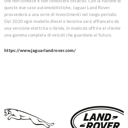
che non conosce e non conoscerà ostacoli. Con la fusione di
queste due case automobilistiche, Jaguar Land Rover
provvederà a una serie di investimenti nel lungo periodo.
Dal 2020 ogni modello diesel e benzina sarà affiancato da
una versione elettrica o ibrida, in modo da offrire al cliente
una gamma completa di veicoli che guardano al futuro.
https://www.jaguarlandrover.com/