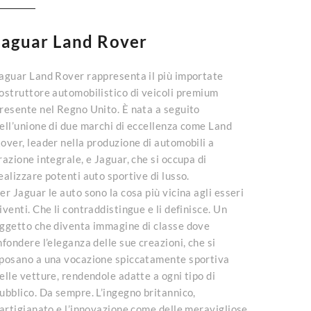
Jaguar Land Rover
aguar Land Rover rappresenta il più importate
ostruttore automobilistico di veicoli premium
resente nel Regno Unito. È nata a seguito
ell’unione di due marchi di eccellenza come Land
over, leader nella produzione di automobili a
razione integrale, e Jaguar, che si occupa di
ealizzare potenti auto sportive di lusso.
er Jaguar le auto sono la cosa più vicina agli esseri
iventi. Che li contraddistingue e li definisce. Un
ggetto che diventa immagine di classe dove
nfondere l’eleganza delle sue creazioni, che si
posano a una vocazione spiccatamente sportiva
elle vetture, rendendole adatte a ogni tipo di
ubblico. Da sempre. L’ingegno britannico,
’artigianato e l’innovazione come delle meravigliose