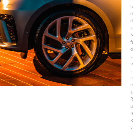
f
d
d
a
N
f
d
L
p
L
i
m
a
R
u
l
R
v