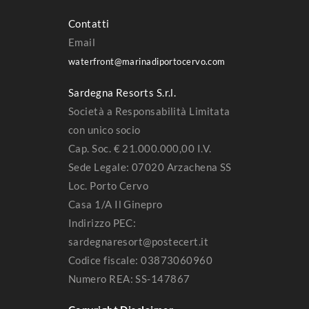
Contatti
Email
waterfront@marinadiportocervo.com
Sardegna Resorts S.r.l.
Società a Responsabilità Limitata
con unico socio
Cap. Soc. € 21.000.000,00 I.V.
Sede Legale: 07020 Arzachena SS
Loc. Porto Cervo
Casa 1/A Il Ginepro
Indirizzo PEC:
sardegnaresort@postecert.it
Codice fiscale: 03873060960
Numero REA: SS-147867