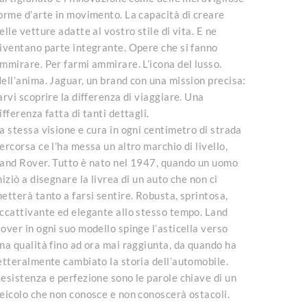
orme d’arte in movimento. La capacità di creare
elle vetture adatte al vostro stile di vita. E ne
iventano parte integrante. Opere che si fanno
mmirare. Per farmi ammirare. L’icona del lusso.
ell’anima. Jaguar, un brand con una mission precisa:
arvi scoprire la differenza di viaggiare. Una
ifferenza fatta di tanti dettagli.
a stessa visione e cura in ogni centimetro di strada
ercorsa ce l’ha messa un altro marchio di livello,
and Rover. Tutto è nato nel 1947, quando un uomo
niziò a disegnare la livrea di un auto che non ci
etterà tanto a farsi sentire. Robusta, sprintosa,
ccattivante ed elegante allo stesso tempo. Land
over in ogni suo modello spinge l’asticella verso
na qualità fino ad ora mai raggiunta, da quando ha
etteralmente cambiato la storia dell’automobile.
esistenza e perfezione sono le parole chiave di un
eicolo che non conosce e non conoscerà ostacoli.