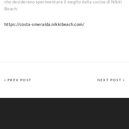
che desiderano sperimentare il meglio della cucina di Nikki
Beach.
https://costa-smeralda.nikkibeach.com/
PREV POST
NEXT POST