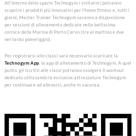
All’interno dello spazio Technogym i visitatori potranno
scoprire i prodotti più innovativi per l’home fitness e, tutti i
giorni, Master Trainer Technogym saranno a disposizione
per sessioni di allenamento dedicate nella bellissima
cornice della Marina di Porto Cervo (tre al mattino e due
nel tardo pomeriggio).
Per registrarsi alle classi sarà necessario scaricare la
Technogym App
, la app di allenamento di Technogym. A quel
punto, gli iscritti alle classi potranno svolgere il workout
dedicato utilizzando le esclusive attrezzature Technogym
per continuare ad allenarsi, anche in vacanza.