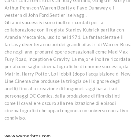
Cukor con al centro la star Judy Garland, Gangster Story di
Arthur Penn con Warren Beatty e Faye Dunaway e il
western di John Ford Sentieri selvaggi.
Gli anni successivi sono inoltre ricordati per la
collaborazione con il regista Stanley Kubrick partita con
Arancia Meccanica, uscito nel 1971. La fantascienza e il
fantasy diventeranno poi dei grandi pilastri di Warner Bros.
che negli anni produrrà opere sensazionali come Mad Max
Fury Road, Inception e Gravity. La major è inoltre ricordata
per alcune saghe cinematografiche di enorme successo, da
Matrix, Harry Potter, Lo Hobbit (dopo l’acquisizione di New
Line Cinema che produsse la trilogia de Il signore degli
anelli) fino alla creazione di lungometraggi basati sui
personaggi DC Comics, dalla produzione di film distinti
come Il cavaliere oscuro alla realizzazione di episodi
cinematografici che appartengono a un universo narrativo
condiviso.
www.warnerbros.com