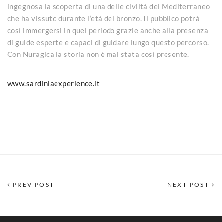
ingegnosa la scoperta di una delle civiltà del Mediterraneo
che ha vissuto durante l’età del bronzo. Il pubblico potrà
così immergersi in quel periodo grazie anche alla presenza
di guide esperte e capaci di guidare lungo questo percorso.
Con Nuragica la storia non è mai stata così presente.
www.sardiniaexperience.it
PREV POST
NEXT POST