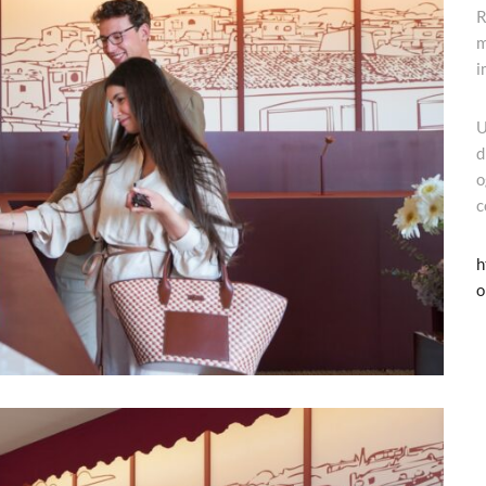
R
m
i
U
d
o
c
h
o