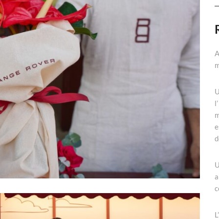
A
m
U
l
m
e
d
U
a
c
L