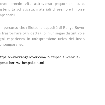
over prende vita attraverso proporzioni pure,
atericità sofisticata, materiali di pregio e finiture
mpeccabili.
n percorso che riflette la capacità di Range Rover
i trasformare ogni dettaglio in un segno distintivo e
gni esperienza in un’espressione unica del lusso
ontemporaneo.
ttps://www.rangerover.com/it-
it/special-vehicle-
perations/
sv-bespoke.html